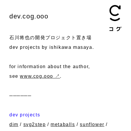
dev.cog.ooo
石川将也の開発プロジェクト置き場
dev projects by ishikawa masaya.
for information about the author,
see
www.cog.ooo ↗︎
.
──────
dev projects
dim
/
svg2step
/
metaballs
/
sunflower
/