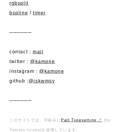
rgbsplit
bspline
/
timer
──────
contact :
mail
twitter :
@kamone
instagram :
@kamone
github :
@iskwmsy
──────
このサイトでは、字組みに
Palt Typesetting ↗︎
(by
Yamato Iizuka)を使用しています。